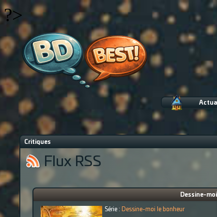
?>
Actua
Critiques
Flux RSS
Dessine-moi 
Série :
Dessine-moi le bonheur