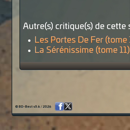
Autre(s) critique(s) de cette 
Les Portes De Fer (tome 
La Sérénissime (tome 11)
© BD-Best v3.6 / 2026