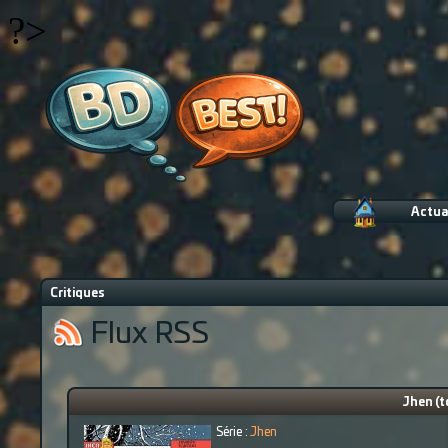
?>
Actua
Critiques
Flux RSS
Jhen (t
Série :
Jhen