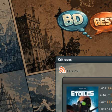
?>
Critiques
Flux RSS
Série :
Le
Auteur :
S
Prix :
13 
Date de s