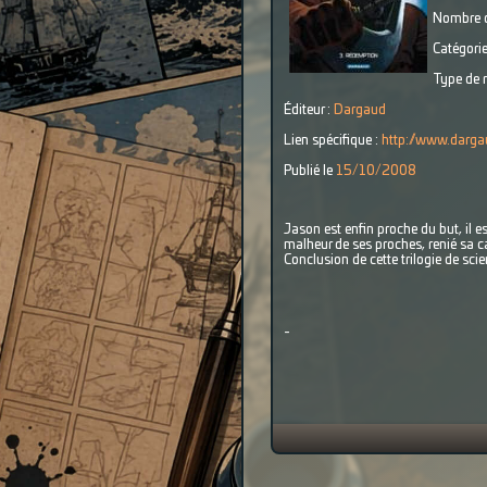
Nombre d
Catégorie
Type de r
Éditeur :
Dargaud
Lien spécifique :
http://www.darga
Publié le
15/10/2008
Jason est enfin proche du but, il 
malheur de ses proches, renié sa ca
Conclusion de cette trilogie de scie
-