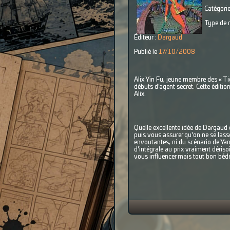
Catégorie
Type de r
Éditeur :
Dargaud
Publié le
17/10/2008
Alix Yin Fu, jeune membre des « Tig
débuts d’agent secret. Cette éditio
Alix.
Quelle excellente idée de Dargaud d
puis vous assurer qu'on ne se lass
envoutantes, ni du scénario de Yann
d'intégrale au prix vraiment dériso
vous influencer mais tout bon bédé