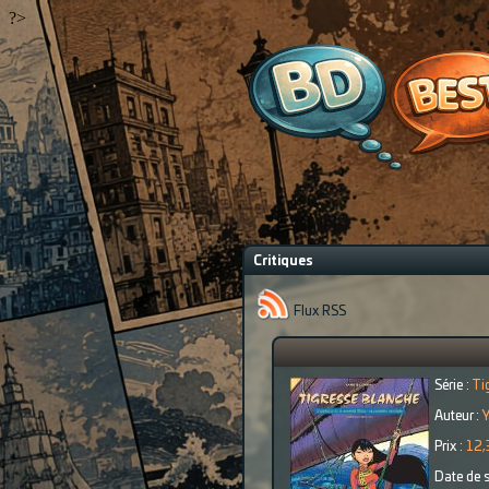
?>
Critiques
Flux RSS
Série :
Ti
Auteur :
Y
Prix :
12,
Date de s