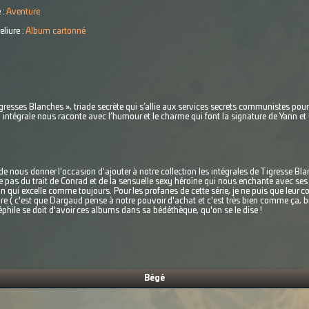
 :
Aventure
eliure :
Album cartonné
resses Blanches », triade secrète qui s’allie aux services secrets communistes pour 
n intégrale nous raconte avec l’humour et le charme qui font la signature de Yann et
e nous donner l'occasion d'ajouter à notre collection les intégrales de Tigresse Bla
e pas du trait de Conrad et de la sensuelle sexy héroïne qui nous enchante avec se
 qui excelle comme toujours. Pour les profanes de cette série, je ne puis que leur co
ire ( c'est que Dargaud pense à notre pouvoir d'achat et c'est très bien comme ça, b
phile se doit d'avoir ces albums dans sa bédéthèque, qu'on se le dise !
Bégé