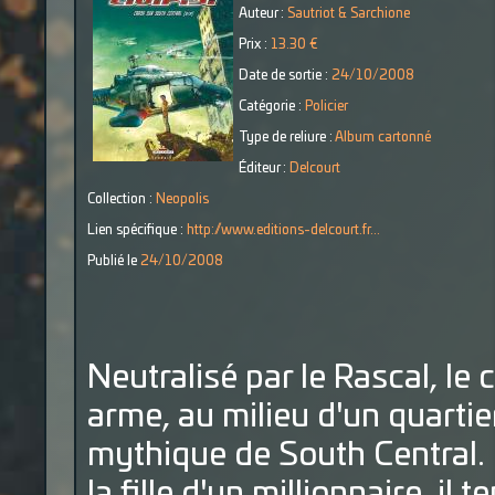
Auteur :
Sautriot & Sarchione
Prix :
13.30 €
Date de sortie :
24/10/2008
Catégorie :
Policier
Type de reliure :
Album cartonné
Éditeur :
Delcourt
Collection :
Neopolis
Lien spécifique :
http://www.editions-delcourt.fr...
Publié le
24/10/2008
Neutralisé par le Rascal, le
arme, au milieu d'un quartie
mythique de South Central. 
la fille d'un millionnaire, i