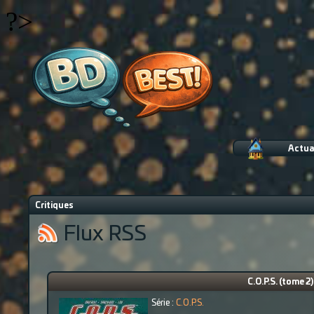
?>
Actua
Critiques
Flux RSS
C.O.P.S. (tome 2
Série :
C.O.P.S.