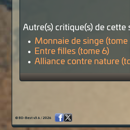
Autre(s) critique(s) de cette 
Monnaie de singe (tome 
Entre filles (tome 6)
Alliance contre nature (
© BD-Best v3.6 / 2026