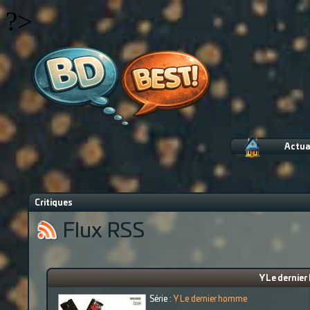
?>
Actua
Critiques
Flux RSS
Y Le dernie
Série :
Y Le dernier homme