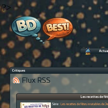
?>
Actua
Critiques
Flux RSS
Les recettes de fêt
Série :
Les recettes de fêtes inratables de J