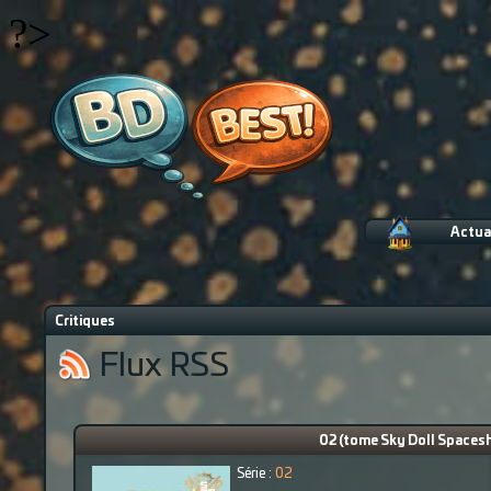
?>
Actua
Critiques
Flux RSS
02 (tome Sky Doll Spaceshi
Série :
02