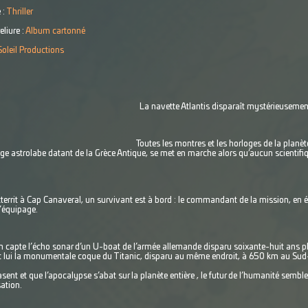
 :
Thriller
eliure :
Album cartonné
Soleil Productions
 2019 La navette Atlantis disparaît mystérieusement des écr
2019 Toutes les montres et les horloges de la planète s’arrê
e astrolabe datant de la Grèce Antique, se met en marche alors qu’aucun scientifiq
atterrit à Cap Canaveral, un survivant est à bord : le commandant de la mission, en 
’équipage.
capte l’écho sonar d’un U-boat de l’armée allemande disparu soixante-huit ans plu
nt lui la monumentale coque du Titanic, disparu au même endroit, à 650 km au Sud
asent et que l’apocalypse s’abat sur la planète entière , le futur de l’humanité semb
sation.