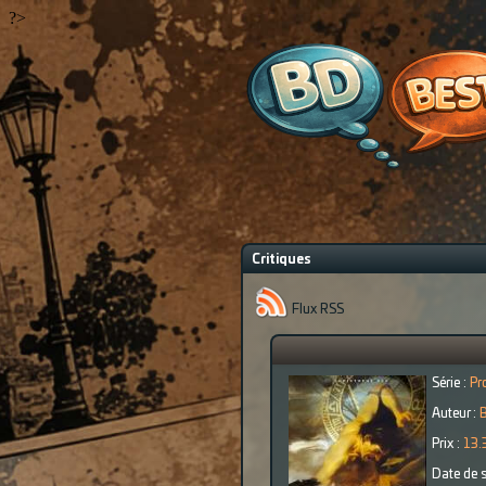
?>
Critiques
Flux RSS
Série :
Pr
Auteur :
Prix :
13.
Date de s