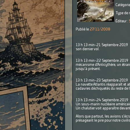
Catégorie
Type de r
Éditeur :
Publié le
27/11/2008
13 h 13 min-21 Septembre
son dernier vol.
13 h 13 min-22 Septembre 
mécanisme d’Anticythère, un étrang
jusqu’à présent.
13 h 13 min-23 Septembre 2019
La navette Atlantis réapparaît et 
cadavres déchiquetés du reste de l
13 h 13 min-24 Septembre 2019
Un sous-marin nucléaire américain 
Un chalutier voit apparaître deva
Alors que partout, les avions s’écr
présageant le pire pour notre civili