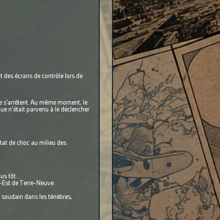
ans de contrôle lors de
tent. Au même moment, le
ue n’était parvenu à le déclencher
état de choc au milieu des
s tôt...
-Est de Terre-Neuve.
le soudain dans les ténèbres,