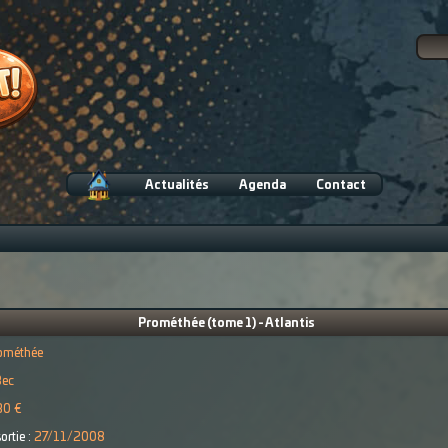
Actualités
Agenda
Contact
Prométhée (tome 1) - Atlantis
ométhée
Bec
30 €
ortie :
27/11/2008