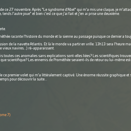
le de ce 27 novembre. Après "Le syndrome d'Abel" qui m'a mis une claque, je m'attaq
tends l'autre joue" et bien c'est ce que j'ai fait et j'en ai prise une deuxième.
rte.
méthée raconte l'histoire du monde et la sienne au passage puisque ce dernier a to
ion de la navette Atlantis. Et là le monde va partir en vrille. 13h13 sera l'heure ma
e vieux navires...) ré-apparaissent.
s toutes ces anomalies sans explications sont-elles liées? Les scientifiques trouver
que scientifique? Les ennemis de Prométhée seraient-ils de retour ou lui-même est-
de ce premier volet qui m'a littéralement captivé. Une énorme réussite graphique et
emps pour découvrir la suite...
tome 7)