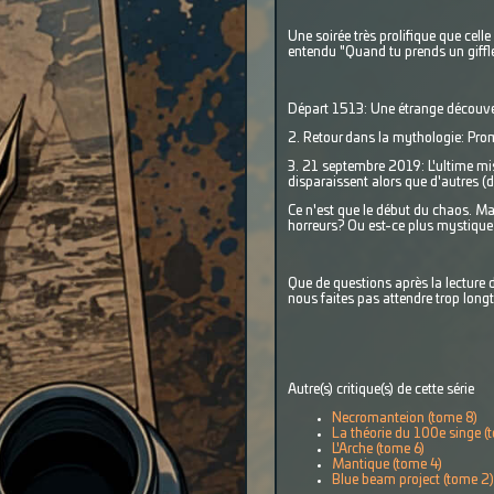
Une soirée très prolifique que cel
entendu "Quand tu prends un giffle, 
Départ 1513: Une étrange découve
2. Retour dans la mythologie: Pro
3. 21 septembre 2019: L'ultime miss
disparaissent alors que d'autres (d
Ce n'est que le début du chaos. Mai
horreurs? Ou est-ce plus mystique 
Que de questions après la lecture 
nous faites pas attendre trop longt
Autre(s) critique(s) de cette série
Necromanteion (tome 8)
La théorie du 100e singe (
L'Arche (tome 6)
Mantique (tome 4)
Blue beam project (tome 2)