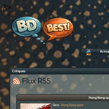
?>
Actua
Critiques
Flux RSS
Hong Kong spir
Série :
Hong Kong spirit