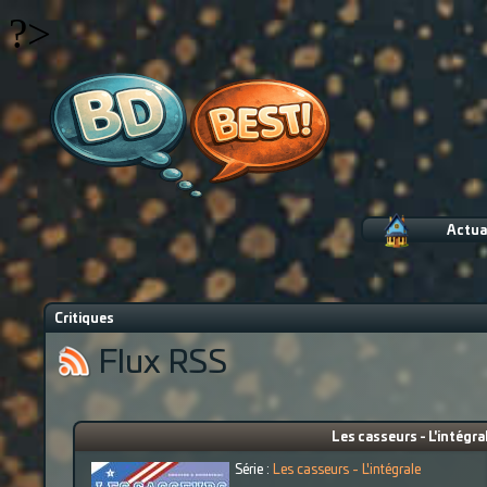
?>
Actua
Critiques
Flux RSS
Les casseurs - L'intégral
Série :
Les casseurs - L'intégrale