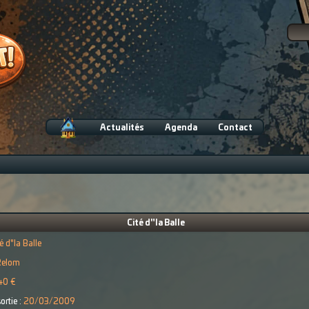
Actualités
Agenda
Contact
Cité d"la Balle
é d"la Balle
Relom
40 €
ortie :
20/03/2009