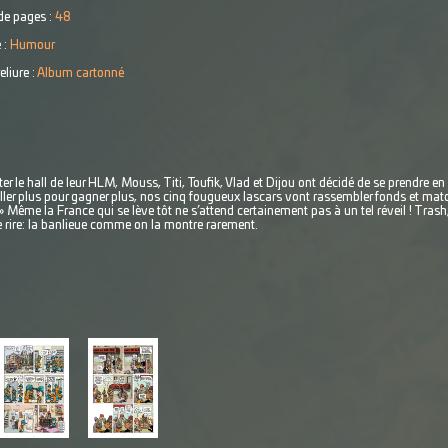
e pages :
48
 :
Humour
eliure :
Album cartonné
 le hall de leur HLM, Mouss, Titi, Toufik, Vlad et Dijou ont décidé de se prendre en m
ler plus pour gagner plus, nos cinq fougueux lascars vont rassembler fonds et matos
!» Même la France qui se lève tôt ne s’attend certainement pas à un tel réveil ! Trash
 rire: la banlieue comme on la montre rarement.