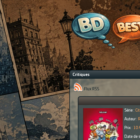
?>
Critiques
Flux RSS
Série :
Cit
Auteur :
Prix :
10.
Date de s