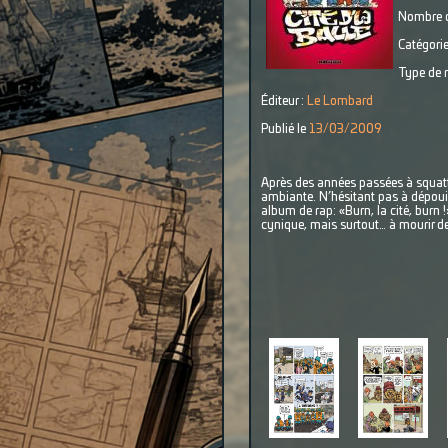
Nombre d
Catégorie
Type de r
Éditeur :
Le Lombard
Publié le
13/03/2009
Après des années passées à squatter
ambiante. N’hésitant pas à dépouil
album de rap: «Burn, la cité, burn 
cynique, mais surtout… à mourir de