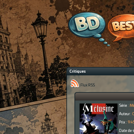
?>
Critiques
Flux RSS
Série :
Mé
Auteur :
C
Prix :
9.4
Date de s