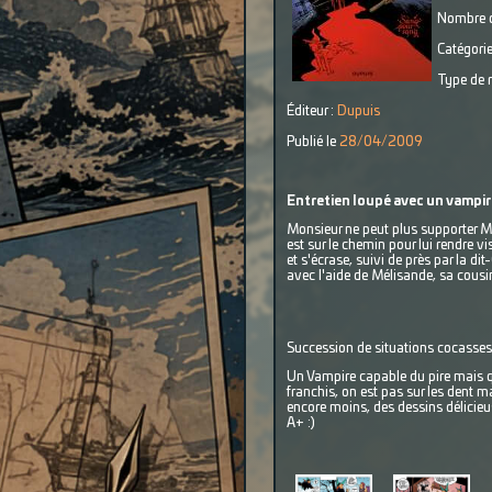
Nombre d
Catégorie
Type de r
Éditeur :
Dupuis
Publié le
28/04/2009
Entretien loupé avec un vampir
Monsieur ne peut plus supporter Ma
est sur le chemin pour lui rendre vi
et s'écrase, suivi de près par la di
avec l'aide de Mélisande, sa cousin
Succession de situations cocasses
Un Vampire capable du pire mais qui
franchis, on est pas sur les dent 
encore moins, des dessins délicieu
A+ :)