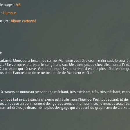
e pages :
48
 :
Humour
eliure :
Album cartonné
e
dame. Monsieur a besoin de calme. Monsieur veut être seul... enfin seul, le sera-t-
site ! Ce vampire, attiré par le sang frais, suit Mélusine jusque chez elle, mais à l'in
t-Cancrelune qui l'écrase ! Autant dire que le vampire qu'il est n'a plus l'étoffe d'un
e, et de Cancrelune, de remettre l'oncle de Monsieur en état !
 à travers ce nouveau personnage méchant, très méchant, très, très méchant, mais
 nous fait rire. Je sais la maxime est facile mais l'humour l'est tout autant. Et de 
mais on passe un bon moment de rigolade avec un humour incisif d'incisive assoifée. 
sement drôles, je dirais même plus des gags qui claquent du graphisme de Clarke . Al