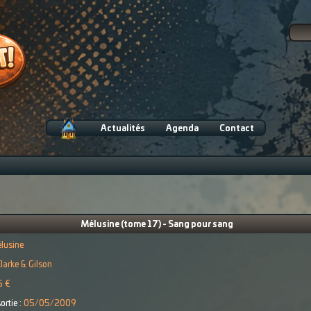
Actualités
Agenda
Contact
Mélusine (tome 17) - Sang pour sang
lusine
larke & Gilson
5 €
ortie :
05/05/2009