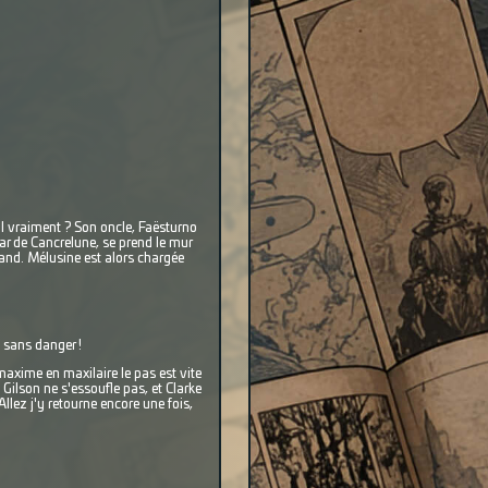
il vraiment ? Son oncle, Faësturno
star de Cancrelune, se prend le mur
 grand. Mélusine est alors chargée
 sans danger !
maxime en maxilaire le pas est vite
Gilson ne s'essoufle pas, et Clarke
lez j'y retourne encore une fois,