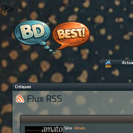
?>
Actua
Critiques
Flux RSS
Série :
Amato