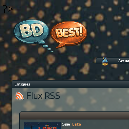
?>
Actua
Critiques
Flux RSS
Série :
Laika