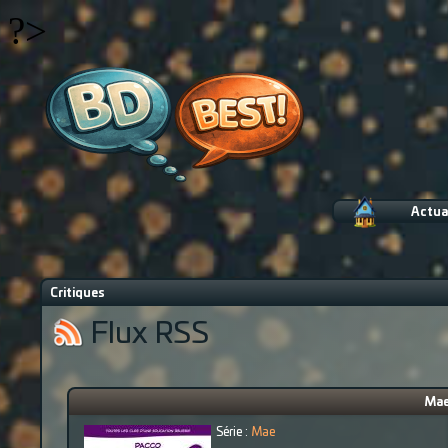
?>
Actua
Critiques
Flux RSS
Mae 
Série :
Mae