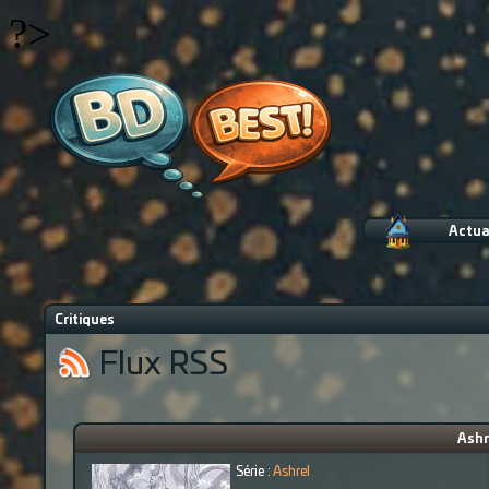
?>
Actua
Critiques
Flux RSS
Ashr
Série :
Ashrel