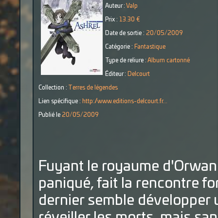
Auteur :
Valp
Prix :
13.30 €
Date de sortie :
20/05/2009
Catégorie :
Fantastique
Type de reliure :
Album cartonné
Éditeur :
Delcourt
Collection :
Terres de légendes
Lien spécifique :
http://www.editions-delcourt.fr...
Publié le
20/05/2009
Fuyant le royaume d'Orwany
paniqué, fait la rencontre fo
dernier semble développer u
réveiller les morts, mais san