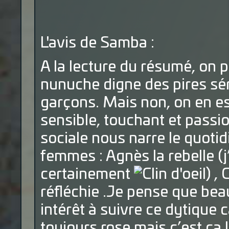
L'avis de Samba :
A la lecture du résumé, on p
nunuche digne des pires séri
garçons. Mais non, on en est
sensible, touchant et passio
sociale nous narre le quotid
femmes : Agnès la rebelle (j’
certainement
) ,
réfléchie .Je pense que be
intérêt à suivre ce dytique ca
toujours rose mais c’est ça l