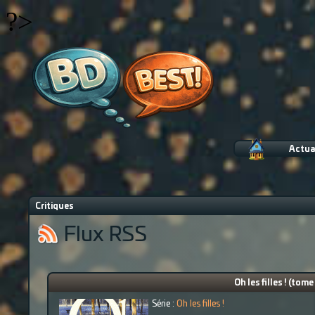
?>
Actua
Critiques
Flux RSS
Oh les filles ! (tome
Série :
Oh les filles !