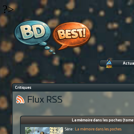
?>
Actua
Critiques
Flux RSS
La mémoire dans les poches (tome 
Série :
La mémoire dans les poches