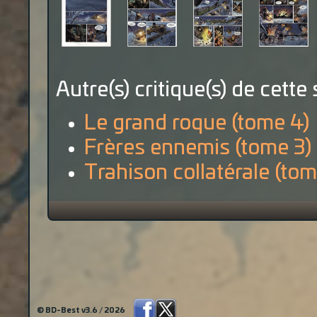
Autre(s) critique(s) de cette 
Le grand roque (tome 4)
Frères ennemis (tome 3)
Trahison collatérale (tom
© BD-Best v3.6 / 2026