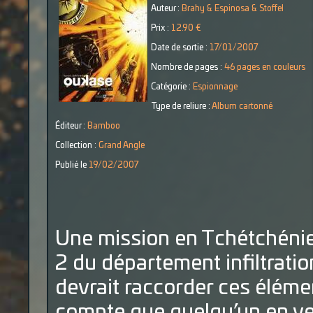
Auteur :
Brahy & Espinosa & Stoffel
Prix :
12.90 €
Date de sortie :
17/01/2007
Nombre de pages :
46 pages en couleurs
Catégorie :
Espionnage
Type de reliure :
Album cartonné
Éditeur :
Bamboo
Collection :
Grand Angle
Publié le
19/02/2007
Une mission en Tchétchénie,
2 du département infiltration
devrait raccorder ces élémen
compte que quelqu’un en v