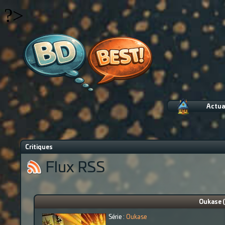
?>
Actua
Critiques
Flux RSS
Oukase (
Série :
Oukase