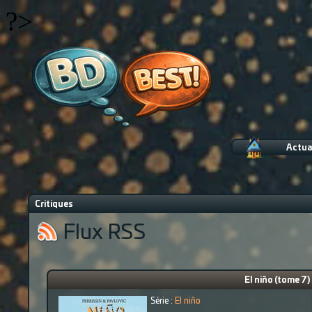
?>
Actua
Critiques
Flux RSS
El niño (tome 7)
Série :
El niño