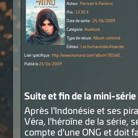
Auteur :
Perrissin & Pavlovic
Prix :
13.30 €
Date de sortie :
25/06/2009
Catégorie :
Aventure
Type de reliure :
Album cartonné
Éditeur :
Les humanoïdes Associés
Lien spécifique :
http://www.humano.com/album/35560...
Publié le
26/06/2009
Suite et fin de la mini-série
Après l'Indonésie et ses pir
Véra, l'héroïne de la série,
compte d'une ONG et doit fa