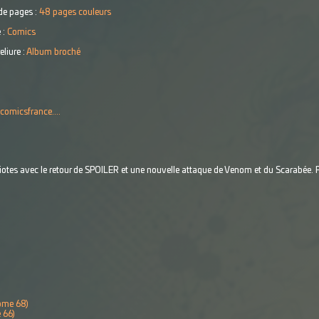
e pages :
48 pages couleurs
 :
Comics
eliure :
Album broché
comicsfrance....
otes avec le retour de SPOILER et une nouvelle attaque de Venom et du Scarabée. P
ome 68)
 66)