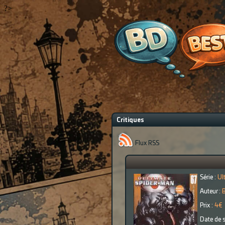
?>
Critiques
Flux RSS
Série :
Ul
Auteur :
B
Prix :
4€
Date de s