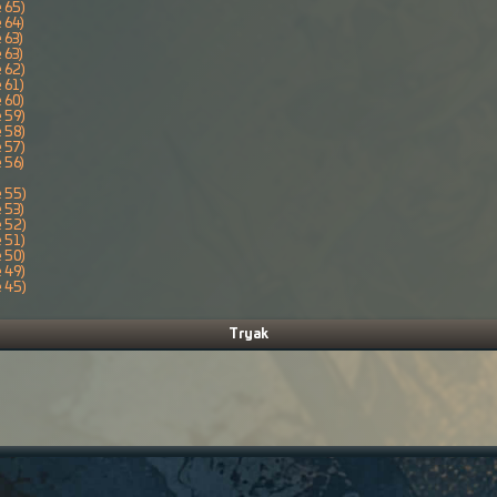
 65)
 64)
 63)
 63)
 62)
 61)
 60)
 59)
 58)
 57)
 56)
e 55)
 53)
e 52)
 51)
 50)
 49)
e 45)
Tryak