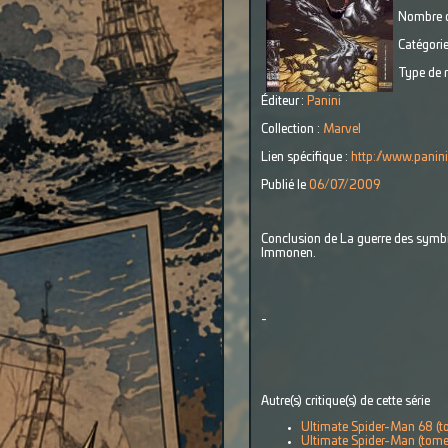
Nombre d
Catégorie
Type de r
Éditeur :
Panini
Collection :
Marvel
Lien spécifique :
http://www.panini
Publié le
06/07/2009
Conclusion de La guerre des symbi
Immonen.
-
Autre(s) critique(s) de cette série
Ultimate Spider-Man 68 (t
Ultimate Spider-Man (tome