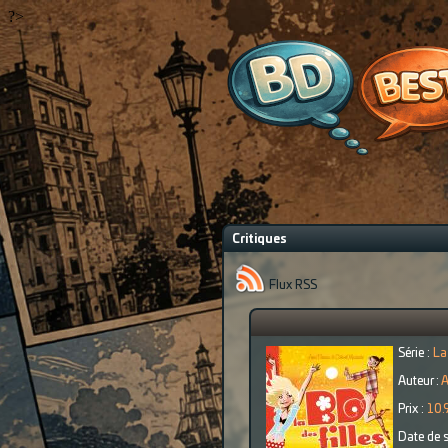
?>
Critiques
Flux RSS
Série :
La
Auteur :
A
Prix :
10.
Date de s