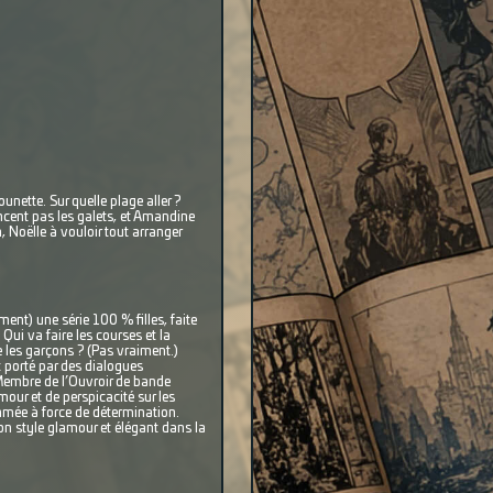
ette. Sur quelle plage aller ?
encent pas les galets, et Amandine
 Noëlle à vouloir tout arranger
ent) une série 100 % filles, faite
 Qui va faire les courses et la
e les garçons ? (Pas vraiment.)
t porté par des dialogues
 Membre de l’Ouvroir de bande
mour et de perspicacité sur les
mmée à force de détermination.
on style glamour et élégant dans la