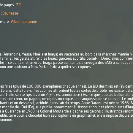
e pages :
72
 :
Jeunesse
eliure :
Album cartonné
s (Amandine, Yeuse, Noëlle et Inaya) en vacances au bord de la mer chez mamie Noun
 familial, les galets attirent les beaux garçons sportifs, paraît-il. Donc, elles comm
dre – ce qui la met en vrac. Inaya passe son temps à envoyer des SMS à son copain,
our une audition à New York, hésite à quitter ses copines.
des filles (plus de 100 000 exemplaires chaque année), La BD des filles est (évidemm
14-15 ans. Cette fois-ci, les copines affrontent toutes sortes de problèmes existentiels.
e-t-elle son temps à vomir ? (Elle est amoureuse.) Est-ce que jouer au ballon attir
ents de cœur, on papote, on rigole, on cogite, on s’angoisse, on se console. Le tou
ants et un dessin vif, acidulé, dans l’air du temps. Anne Baraou est née en 1965.
e modèle de l’OuLiPo), elle publie, notamment à l’Association, des récits pleins d’hu
ée à Guérande en 1968, le Colonel Moutarde a gagné ses galons d’illustratrice reno
blicitaire pour le chocolat (son seul diplôme en graphisme), elle a imposé depuis s
féminine.