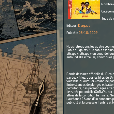
Nombre d
Catégorie
Type de r
Éditeur :
Dargaud
Publié le
08/10/2009
Nous retrouvons les quatre copine
Sable ou galets ? Le sable est plus
attrape « attrape » un coup de fou
autour d’elle et Yeuse, convoquée p
Bande dessinée officielle du Dico 
par deux filles, pour les filles de 
vaisselle ? Pourquoi Amandine pass
Entre séances de plongée et battem
percutants, des personnages attach
dessinée potentielle (OuBaPo, sur l
affres de la condition féminine. N
Lauréate à 16 ans d’un concours pu
publicité et la presse enfantine et 