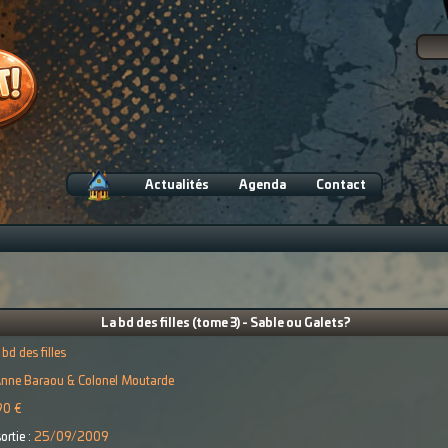
Actualités
Agenda
Contact
La bd des filles (tome 3) - Sable ou Galets?
 bd des filles
nne Baraou & Colonel Moutarde
90 €
ortie :
25/09/2009