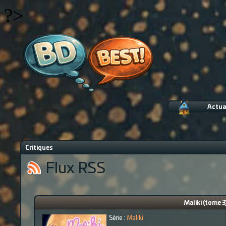
?>
Actua
Critiques
Flux RSS
Maliki (tome 3
Série :
Maliki