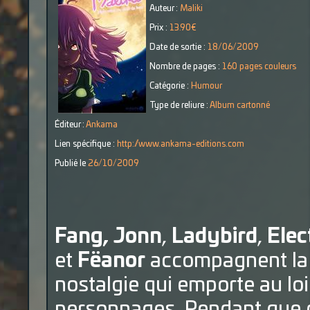
Auteur :
Maliki
Prix :
13.90€
Date de sortie :
18/06/2009
Nombre de pages :
160 pages couleurs
Catégorie :
Humour
Type de reliure :
Album cartonné
Éditeur :
Ankama
Lien spécifique :
http://www.ankama-editions.com
Publié le
26/10/2009
Fang,
Jonn
,
Ladybird
,
Elec
et
Fëanor
accompagnent la j
nostalgie qui emporte au lo
personnages. Pendant que