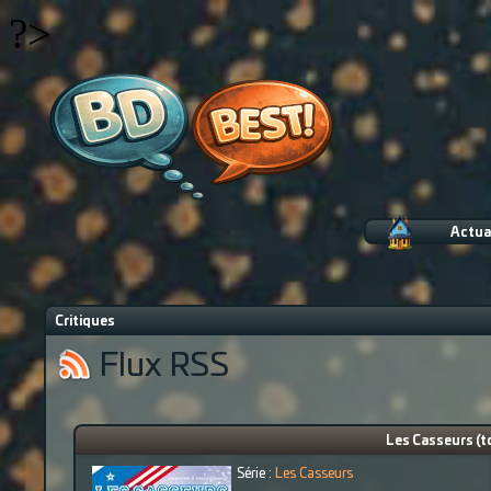
?>
Actua
Critiques
Flux RSS
Les Casseurs (t
Série :
Les Casseurs