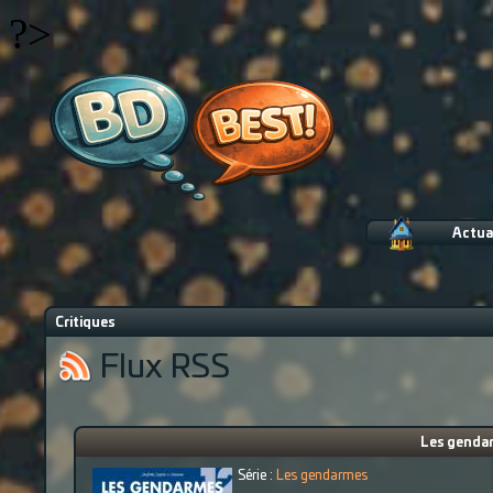
?>
Actua
Critiques
Flux RSS
Les gendarm
Série :
Les gendarmes