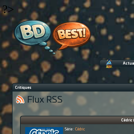
?>
Actua
Critiques
Flux RSS
Cédric 
Série :
Cédric