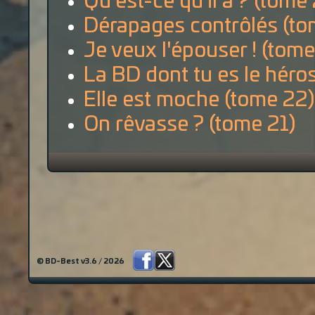
Qu'est-ce qu'il a ? (tome
Dérapages contrôlés (to
Je veux l'épouser ! (tome
La BD dont tu es le héro
Elle est moche (tome 22)
On rêvasse ? (tome 21)
© BD-Best v3.6 / 2026