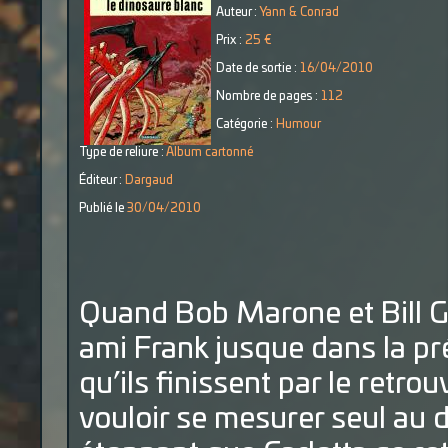
Auteur :
Yann & Conrad
Prix :
25 €
Date de sortie :
16/04/2010
Nombre de pages :
112
Catégorie :
Humour
Type de reliure :
Album cartonné
Éditeur :
Dargaud
Publié le
30/04/2010
Quand Bob Marone et Bill Ga
ami Frank jusque dans la pré
qu’ils finissent par le retr
vouloir se mesurer seul au d