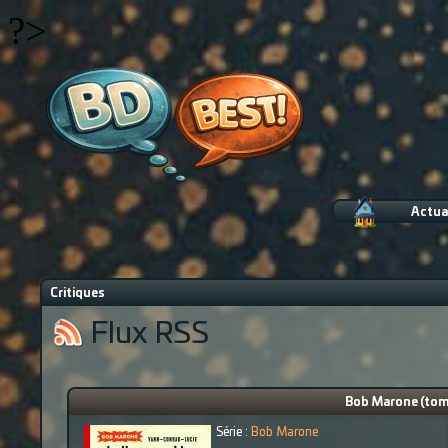
?>
Actua
Critiques
Flux RSS
Bob Marone (tome
Série :
Bob Marone