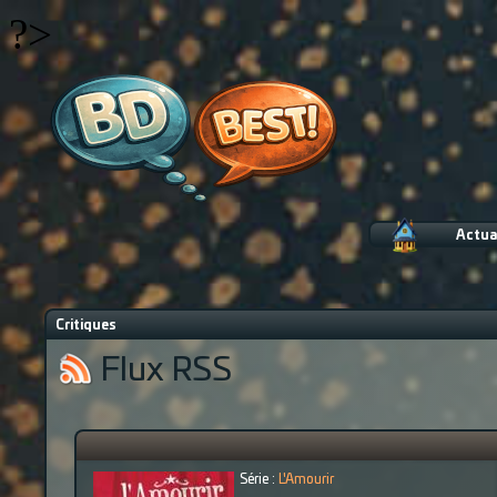
?>
Actua
Critiques
Flux RSS
Série :
L'Amourir