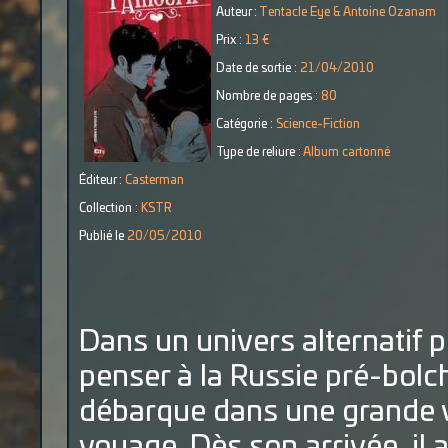
Auteur :
Tentacle Eye & Antoine Ozanam
Prix :
13 €
Date de sortie :
21/04/2010
Nombre de pages :
80
Catégorie :
Science-Fiction
Type de reliure :
Album cartonné
Éditeur :
Casterman
Collection :
KSTR
Publié le
20/05/2010
Dans un univers alternatif p
penser à la Russie pré-bol
débarque dans une grande vi
voyage. Dès son arrivée, il a