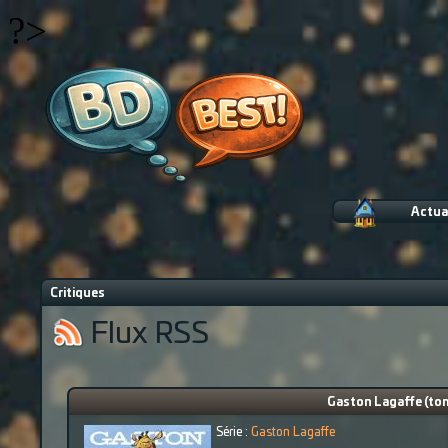
?>
Actua
Critiques
Flux RSS
Gaston Lagaffe (tome
Série :
Gaston Lagaffe