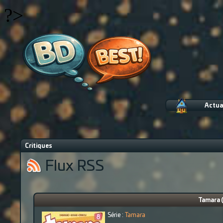
?>
Actua
Critiques
Flux RSS
Tamara (
Série :
Tamara