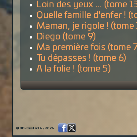
Loin des yeux ... (tome 1
Quelle famille d'enfer ! (
Maman, je rigole ! (tome 
Diego (tome 9)
Ma première fois (tome 7
Tu dépasses ! (tome 6)
A la folie ! (tome 5)
© BD-Best v3.6 / 2026