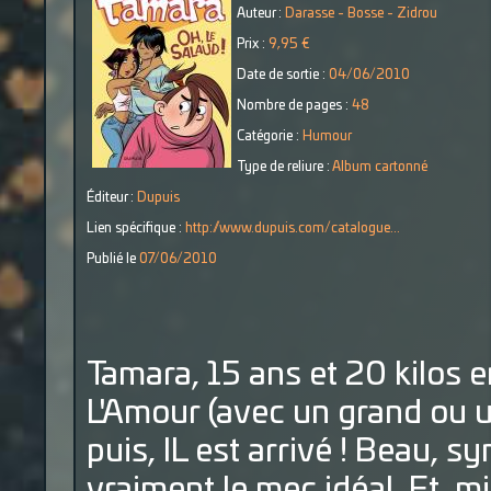
Auteur :
Darasse - Bosse - Zidrou
Prix :
9,95 €
Date de sortie :
04/06/2010
Nombre de pages :
48
Catégorie :
Humour
Type de reliure :
Album cartonné
Éditeur :
Dupuis
Lien spécifique :
http://www.dupuis.com/catalogue...
Publié le
07/06/2010
Tamara, 15 ans et 20 kilos 
L'Amour (avec un grand ou un 
puis, IL est arrivé ! Beau, s
vraiment le mec idéal. Et, m