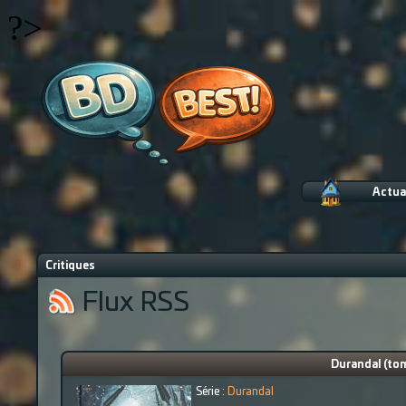
?>
Actua
Critiques
Flux RSS
Durandal (tom
Série :
Durandal