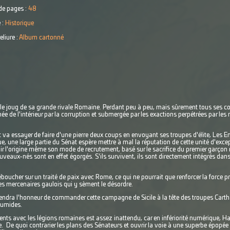
e pages :
48
 :
Historique
eliure :
Album cartonné
s le joug de sa grande rivale Romaine. Perdant peu à peu, mais sûrement tous ses c
e de l'intérieur par la corruption et submergée par les exactions perpétrées par les
 va essayer de faire d'une pierre deux coups en envoyant ses troupes d'élite, Les En
ique, une large partie du Sénat espère mettre à mal la réputation de cette unité d'exc
ir l'origine même son mode de recrutement, basé sur le sacrifice du premier garço
eaux-nés sont en effet égorgés. S'ils survivent, ils sont directement intégrés dans 
éboucher sur un traité de paix avec Rome, ce qui ne pourrait que renforcer la force 
ces mercenaires gaulois qui y sèment le désordre.
endra l'honneur de commander cette campagne de Sicile à la tête des troupes Carth
Numides.
ents avec les légions romaines est assez inattendu, car en infériorité numérique, Ha
 De quoi contrarier les plans des Sénateurs et ouvrir la voie à une superbe épopée 