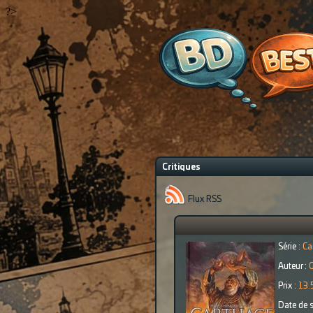
?>
Critiques
Flux RSS
Série :
Ca
Auteur :
G
Prix :
13.
Date de s