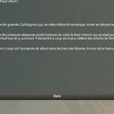
fique album !
des guerriers Carthaginois qui, en nette infériorité numérique, mirent en déroute 
 des pratiques religieuses plutôt barbares du culte de Baal-Hamon qui auraient pu 
rituel tout en y survivant. Il deviendra à coup sûr le plus célèbre des enfants de Tan
t à coup sûr l'arrivée de cet album dans les bacs des libraires. A vous de lui faire 
Dom