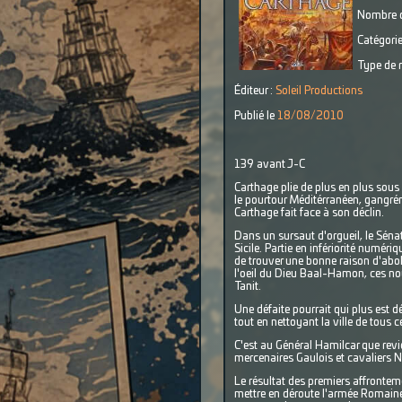
Nombre d
Catégorie
Type de r
Éditeur :
Soleil Productions
Publié le
18/08/2010
139 avant J-C
Carthage plie de plus en plus sou
le pourtour Méditérranéen, gangréné
Carthage fait face à son déclin.
Dans un sursaut d'orgueil, le Sénat
Sicile. Partie en infériorité numér
de trouver une bonne raison d'abol
l'oeil du Dieu Baal-Hamon, ces nouv
Tanit.
Une défaite pourrait qui plus est d
tout en nettoyant la ville de tous 
C'est au Général Hamilcar que revi
mercenaires Gaulois et cavaliers 
Le résultat des premiers affrontem
mettre en déroute l'armée Romaine.