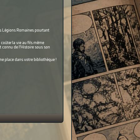
les Légions Romaines pourtant
coûter la vie au fils même
it connu de l'Histoire sous son
une place dans votre bibliothèque !