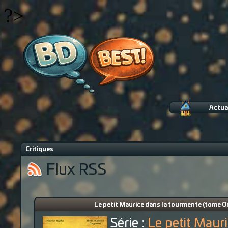
?>
Actua
Critiques
Flux RSS
Le petit Maurice dans la tourmente (tome 
Série :
Le petit Maur