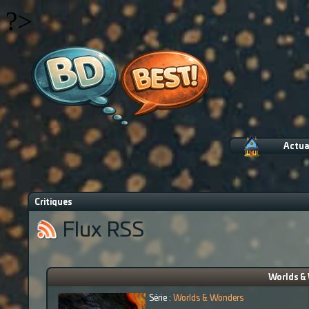
?>
Actua
Critiques
Flux RSS
Worlds &
Série :
Worlds & Wonders