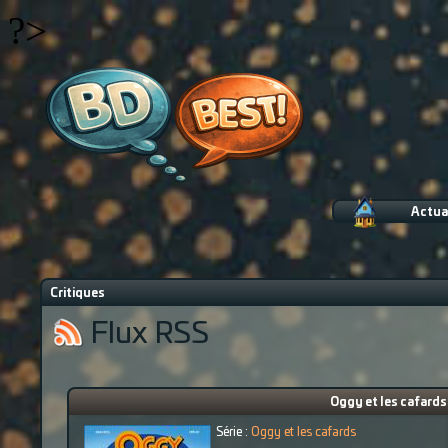
?>
Actua
Critiques
Flux RSS
Oggy et les cafards
Série :
Oggy et les cafards