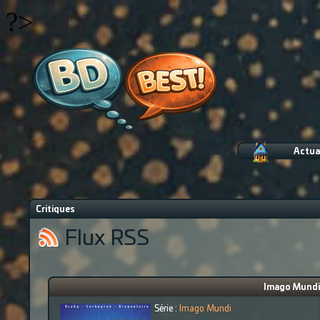
?>
Actua
Critiques
Flux RSS
Imago Mundi (
Série :
Imago Mundi