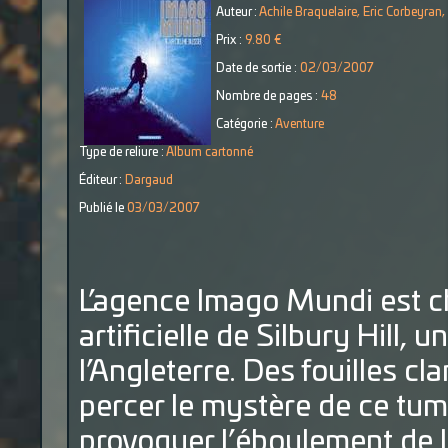
Auteur :
Achile Braquelaire, Eric Corbeyran
Prix :
9.80 €
Date de sortie :
02/03/2007
Nombre de pages :
48
Catégorie :
Aventure
Type de reliure :
Album cartonné
Éditeur :
Dargaud
Publié le
03/03/2007
L’agence Imago Mundi est ch
artificielle de Silbury Hill, 
l’Angleterre. Des fouilles c
percer le mystère de ce tum
provoquer l’éboulement de la 