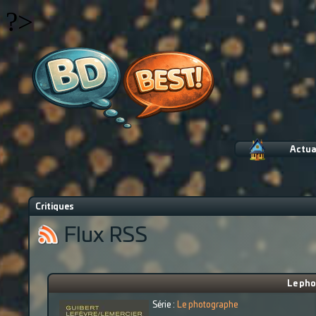
?>
Actua
Critiques
Flux RSS
Le pho
Série :
Le photographe