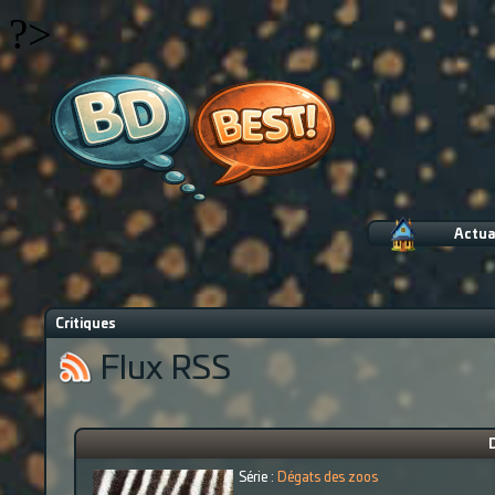
?>
Actua
Critiques
Flux RSS
Série :
Dégats des zoos