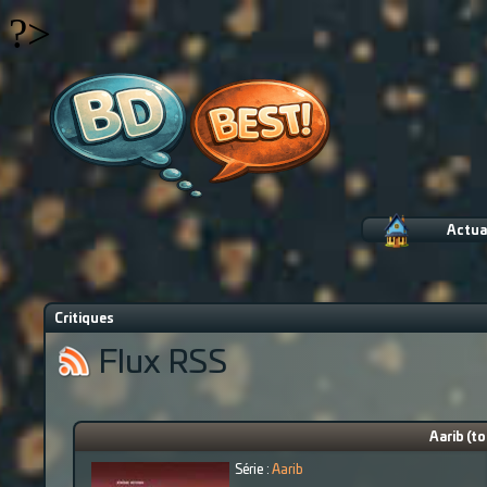
?>
Actua
Critiques
Flux RSS
Aarib (to
Série :
Aarib