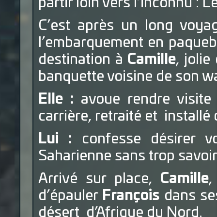
partir loin vers l’inconnu : 
C’est après un long voyage
l’embarquement en paquebot
destination à
Camille
, joli
banquette voisine de son w
Elle :
avoue rendre visite 
carrière, retraité et
installé
Lui :
confesse désirer vo
Saharienne sans trop savoir 
Arrivé sur place,
Camille
,
d’épauler
François
dans ses
désert
d’Afrique du Nord.