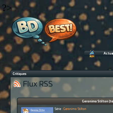
?>
Actua
Critiques
Flux RSS
Geronimo Stilton (to
Série :
Geronimo Stilton