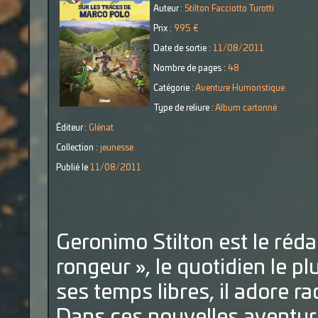
Auteur :
Stilton Facciotto Turotti
Prix :
9.95 €
Date de sortie :
11/08/2011
Nombre de pages :
48
Catégorie :
Aventure Humoristique
Type de reliure :
Album cartonné
Éditeur :
Glénat
Collection :
jeunesse
Publié le
11/08/2011
Geronimo Stilton est le réda
rongeur », le quotidien le pl
ses temps libres, il adore r
Dans ces nouvelles aventure