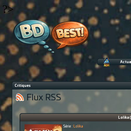
?>
Actua
Critiques
Flux RSS
Lolika 
Série :
Lolika