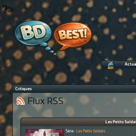
?>
Actua
Critiques
Flux RSS
Les Petits Solda
Série :
Les Petits Soldats