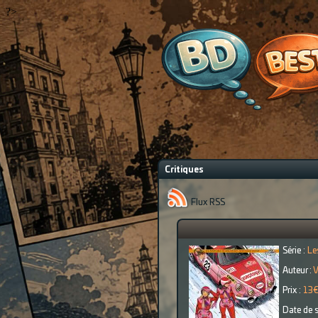
?>
Critiques
Flux RSS
Série :
Le
Auteur :
V
Prix :
13
Date de s