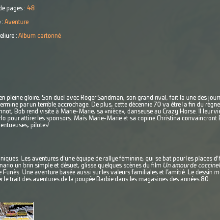
e pages :
48
 :
Aventure
eliure :
Album cartonné
en pleine gloire. Son duel avec Roger Sandman, son grand rival, fait la une des jour
ermine par un terrible accrochage. De plus, cette décennie 70 va être la fin du règne
, Bob rend visite à Marie-Marie, sa «nièce», danseuse au Crazy Horse. Il leur vient 
lo pour attirer les sponsors. Mais Marie-Marie et sa copine Christina convaincront B
lentueuses, pilotes!
ques. Les aventures d'une équipe de rallye féminine, qui se bat pour les places d'
ario un brin simple et désuet, glisse quelques scènes du film
Un amour de coccinel
 Funès. Une aventure basée aussi sur les valeurs familiales et l’amitié. Le dessin m
er le trait des aventures de la poupée Barbie dans les magasines des années 80.