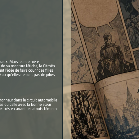
naux. Mais leur dernière
 de sa monture fétiche, la Citroën
l’idée de faire courir des filles
ob qu’elles ne sont pas de jolies
honneur dans le circuit automobile
le
ou celle avec la bonne sœur
et très en avant les atouts féminin