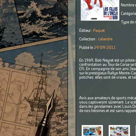
Nombre d
Catégorie
Type de r
Éditeur :
Paquet
Collection :
calandre
Publié le
29/09/2011
En 1969, Bob Neyret est un pilote 
confrontation au Tour de Corse se t
DS. En compagnie de son ami Jeannot
sur le prestigieux Rallye Monte-Car
potiches: elles sont de vraies, et ta
Avis aux amateurs de sports mécani
vous captiveront sûrement. Le scén
dans
les gendarmes
avec Louis De
de nos héroïnes et est sans rappel