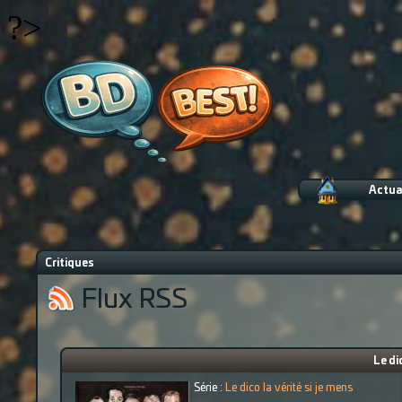
?>
Actua
Critiques
Flux RSS
Le di
Série :
Le dico la vérité si je mens