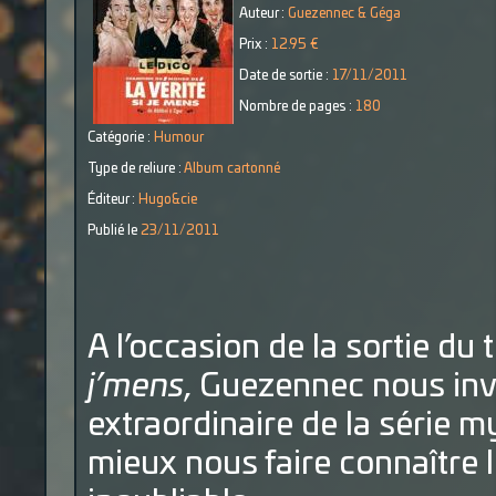
Auteur :
Guezennec & Géga
Prix :
12.95 €
Date de sortie :
17/11/2011
Nombre de pages :
180
Catégorie :
Humour
Type de reliure :
Album cartonné
Éditeur :
Hugo&cie
Publié le
23/11/2011
A l’occasion de la sortie du 
j’mens
, Guezennec nous inv
extraordinaire de la série 
mieux nous faire connaître 