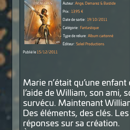
Auteur :
Ange, Demarez & Bastide
Prix :
13.95 €
Date de sortie :
19/10/2011
Catégorie :
Fantastique
Type de reliure :
Album cartonné
Éditeur :
Soleil Productions
Publié le
15/12/2011
Marie n’était qu’une enfant 
l’aide de William, son ami, s
survécu. Maintenant William
Des éléments, des clés. Le
réponses sur sa création.