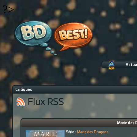
?>
Actua
Critiques
Flux RSS
Marie des 
Série :
Marie des Dragons