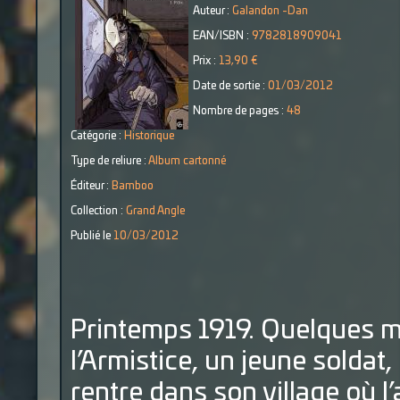
Auteur :
Galandon -Dan
EAN/ISBN :
9782818909041
Prix :
13,90 €
Date de sortie :
01/03/2012
Nombre de pages :
48
Catégorie :
Historique
Type de reliure :
Album cartonné
Éditeur :
Bamboo
Collection :
Grand Angle
Publié le
10/03/2012
Printemps 1919. Quelques mo
l’Armistice, un jeune soldat
rentre dans son village où l