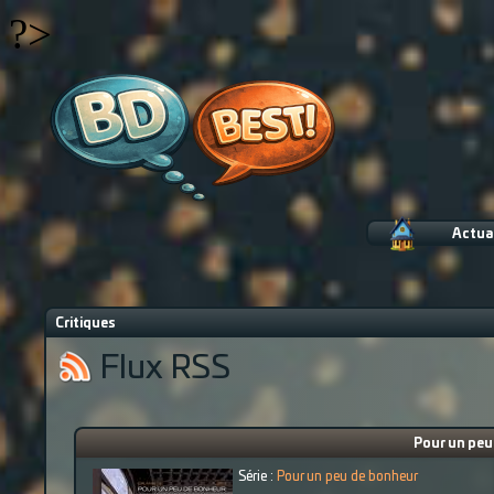
?>
Actua
Critiques
Flux RSS
Pour un peu 
Série :
Pour un peu de bonheur