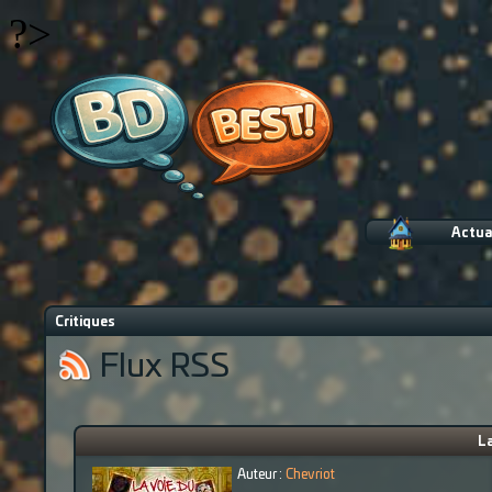
?>
Actua
Critiques
Flux RSS
La
Auteur :
Chevriot