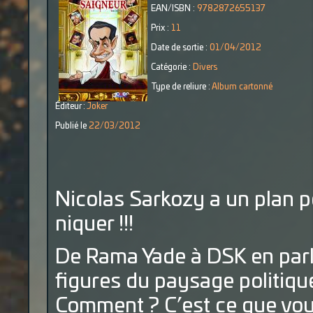
EAN/ISBN :
9782872655137
Prix :
11
Date de sortie :
01/04/2012
Catégorie :
Divers
Type de reliure :
Album cartonné
Éditeur :
Joker
Publié le
22/03/2012
Nicolas Sarkozy a un plan p
niquer !!!
De Rama Yade à DSK en parl
figures du paysage politique 
Comment ? C’est ce que vous