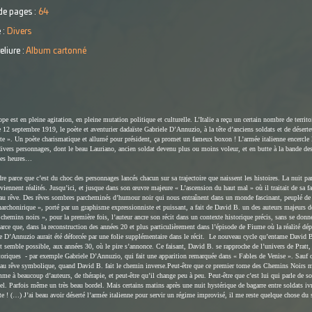
e pages :
64
 :
Divers
eliure :
Album cartonné
pe est en pleine agitation, en pleine mutation politique et culturelle. L’Italie a reçu un certain nombre de territ
e 12 septembre 1919, le poète et aventurier dadaïste Gabriele D’Annuzio, à la tête d’anciens soldats et de déserteu
e ». Un poète charismatique et allumé pour président, ça promet un fameux boxon ! L’armée italienne encercle la
divers personnages, dont le beau Lauriano, ancien soldat devenu plus ou moins voleur, et en butte à la bande des
 ses heures…
re parce que c’est du choc des personnages lancés chacun sur sa trajectoire que naissent les histoires. La nuit par
viennent réalités. Jusqu’ici, et jusque dans son œuvre majeure « L’ascension du haut mal » où il traitait de sa fam
 au rêve. Des rêves sombres parcheminés d’humour noir qui nous entraînent dans un monde fascinant, peuplé de pi
archonirique », porté par un graphisme expressionniste et puissant, a fait de David B. un des auteurs majeurs de
chemins noirs », pour la première fois, l’auteur ancre son récit dans un contexte historique précis, sans se donner
arce que, dans la reconstruction des années 20 et plus particulièrement dans l’épisode de Fiume où la réalité dépas
de D’Annuzio aurait été déforcée par une folie supplémentaire dans le récit.
Le nouveau cycle qu’entame David B.
ut semble possible, aux années 30, où le pire s’annonce.
Ce faisant, David B. se rapproche de l’univers de Pratt
toriques
- par exemple Gabriele D’Annuzio, qui fait une apparition remarquée dans « Fables de Venise ». Sauf que
té au rêve symbolique, quand David B. fait le chemin inverse.
Peut-être que ce premier tome des Chemins Noirs m
mme à beaucoup d’auteurs, de thérapie, et peut-être qu’il change peu à peu. Peut-être que c’est lui qui parle de s
del. Parfois même un très beau bordel. Mais certains matins après une nuit hystérique de bagarre entre soldats iv
e ! (…) J’ai beau avoir déserté l’armée italienne pour servir un régime improvisé, il me reste quelque chose du 