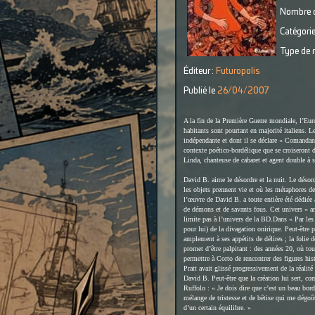
Nombre d
Catégorie
Type de r
Éditeur :
Futuropolis
Publié le
26/04/2007
A la fin de la Première Guerre mondiale, l’Euro
habitants sont pourtant en majorité italiens. L
indépendante et dont il se déclare « Comandant
contexte poético-bordélique que se croiseront 
Linda, chanteuse de cabaret et agent double à
David B. aime le désordre et la nuit. Le désord
les objets prennent vie et où les métaphores de
l’œuvre de David B. a toute entière été dédiée
de démons et de savants fous. Cet univers « an
limite pas à l’univers de la BD.
Dans « Par les 
pour lui) de la divagation onirique. Peut-être p
amplement à ses appétits de délires ; la folie 
promet d’être palpitant : des années 20, où to
permettre à Corto de rencontrer des figures his
Pratt avait glissé progressivement de la réali
David B. Peut-être que la création lui sert, co
Ruffolo : « Je dois dire que c’est un beau bor
mélange de tristesse et de bêtise qui me dégoût
d’un certain équilibre. »