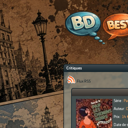
?>
Critiques
Flux RSS
Série :
Pa
Auteur :
D
Prix :
14 
Date de s