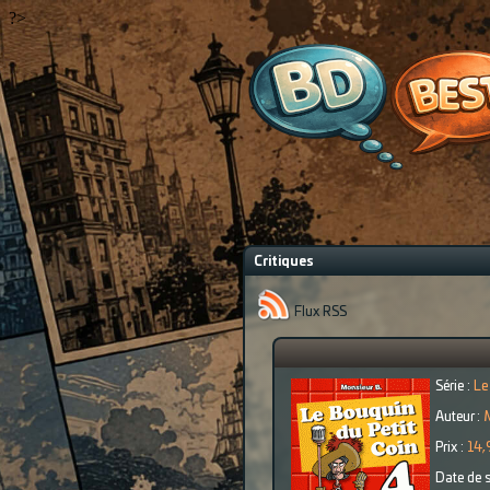
?>
Critiques
Flux RSS
Série :
Le
Auteur :
Prix :
14,
Date de s