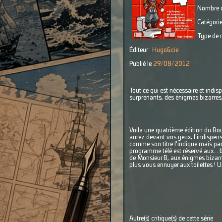
Nombre d
Catégorie
Type de r
Éditeur :
Hugo&cie
Publié le
29/08/2012
Tout ce qui est nécessaire et indis
surprenants, des énigmes bizarres, 
Voila une quatrième édition du Bou
aurez devant vos yeux, l'indispensa
comme son titre l'indique mais par
programme télé est réservé aux... br
de Monsieur B, aux énigmes bizarre
plus vous ennuyer aux toilettes ! 
Autre(s) critique(s) de cette série