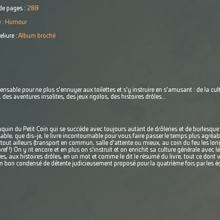
e pages :
288
 :
Humour
eliure :
Album broché
pensable pour ne plus s'ennuyer aux toilettes et s'y instruire en s'amusant : de la cu
des aventures insolites, des jeux rigolos, des histoires drôles...
quin du Petit Coin qui se succède avec toujours autant de drôleries et de burlesque
ble, que dis-je, le livre incontournable pour vous faire passer le temps plus agréab
tout ailleurs (transport en commun, salle d'attente ou mieux, au coin du feu les lon
ef !) On y rit encore et en plus on s'instruit et on enrichit sa culture générale avec 
s, aux histoires drôles, en un mot et comme le dit le résumé du livre, tout ce dont
Un bon condensé de détente judicieusement proposé pour la quatrième fois par les é